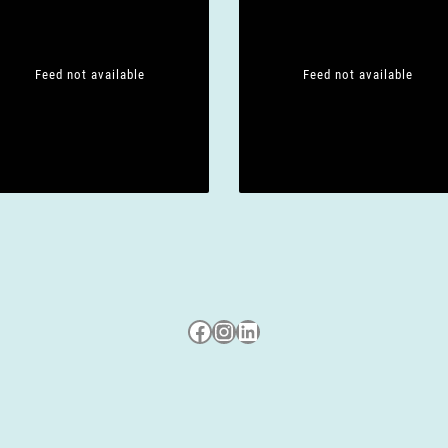
Feed not available
Feed not available
Besuche uns auf Facebook
Besuche uns auf Instagram
LinkedIn