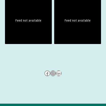
t
i
Feed not available
Feed not available
o
n
Besuche uns auf Facebook
Besuche uns auf Instagram
LinkedIn