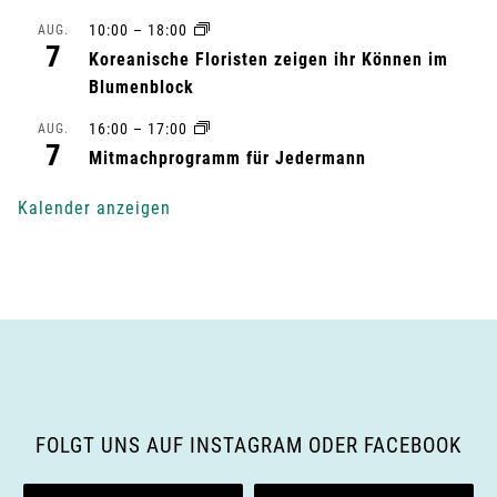
t
10:00
–
18:00
AUG.
7
u
Koreanische Floristen zeigen ihr Können im
Blumenblock
n
16:00
–
17:00
AUG.
7
g
Mitmachprogramm für Jedermann
-
Kalender anzeigen
N
a
v
i
g
FOLGT UNS AUF INSTAGRAM ODER FACEBOOK
a