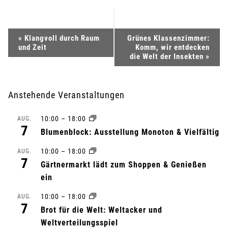
V
«
Klangvoll durch Raum
Grünes Klassenzimmer:
und Zeit
Komm, wir entdecken
e
die Welt der Insekten
»
r
Anstehende Veranstaltungen
a
10:00
–
18:00
AUG.
n
7
Blumenblock: Ausstellung Monoton & Vielfältig
s
10:00
–
18:00
AUG.
7
Gärtnermarkt lädt zum Shoppen & Genießen
t
ein
a
10:00
–
18:00
AUG.
7
l
Brot für die Welt: Weltacker und
Weltverteilungsspiel