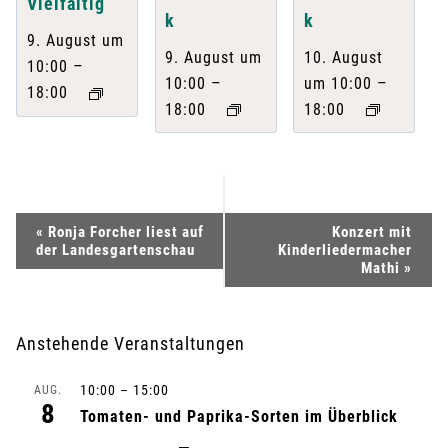
Vielfältig
k
k
9. August um
9. August um
10. August
–
10:00
–
–
10:00
um 10:00
18:00
18:00
18:00
V
«
Ronja Forcher liest auf
Konzert mit
der Landesgartenschau
Kinderliedermacher
e
Mathi
»
r
Anstehende Veranstaltungen
a
10:00
–
15:00
AUG.
n
8
Tomaten- und Paprika-Sorten im Überblick