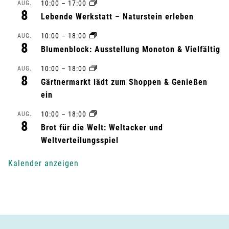
s
10:00
–
17:00
AUG.
8
Lebende Werkstatt – Naturstein erleben
t
10:00
–
18:00
AUG.
a
8
Blumenblock: Ausstellung Monoton & Vielfältig
l
10:00
–
18:00
AUG.
8
Gärtnermarkt lädt zum Shoppen & Genießen
t
ein
u
10:00
–
18:00
AUG.
8
n
Brot für die Welt: Weltacker und
Weltverteilungsspiel
g
Kalender anzeigen
-
N
a