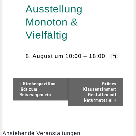
Ausstellung
Monoton &
Vielfältig
8. August um 10:00
–
18:00
V
«
Kirchenpavillon
Grünes
lädt zum
Klassenzimmer:
e
Reisesegen ein
Gestalten mit
Naturmaterial
»
r
a
Anstehende Veranstaltungen