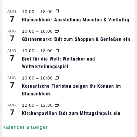
n
s
10:00
–
18:00
AUG.
7
Blumenblock: Ausstellung Monoton & Vielfältig
t
10:00
–
18:00
AUG.
7
a
Gärtnermarkt lädt zum Shoppen & Genießen ein
l
10:00
–
18:00
AUG.
7
Brot für die Welt: Weltacker und
t
Weltverteilungsspiel
u
10:00
–
18:00
AUG.
7
Koreanische Floristen zeigen ihr Können im
n
Blumenblock
g
12:00
–
12:30
AUG.
7
Kirchenpavillon lädt zum Mittagsimpuls ein
-
Kalender anzeigen
N