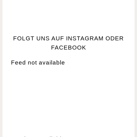
a
v
i
FOLGT UNS AUF INSTAGRAM ODER
g
FACEBOOK
a
Feed not available
t
i
o
n