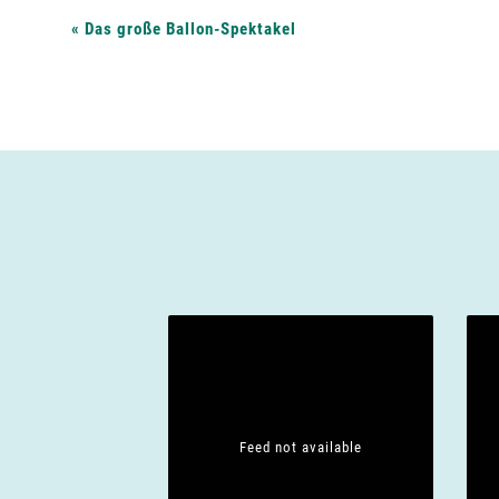
V
«
Das große Ballon-Spektakel
e
r
a
n
s
t
Feed not available
a