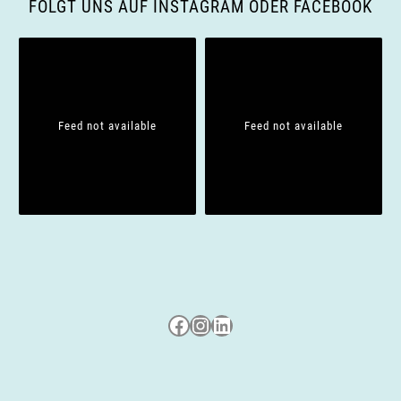
FOLGT UNS AUF INSTAGRAM ODER FACEBOOK
a
t
i
Feed not available
Feed not available
o
n
Besuche uns auf Facebook
Besuche uns auf Instagram
LinkedIn