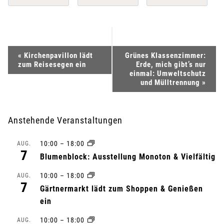
V
«
Kirchenpavillon lädt
Grünes Klassenzimmer:
zum Reisesegen ein
Erde, mich gibt’s nur
e
einmal: Umweltschutz
und Mülltrennung
»
r
a
Anstehende Veranstaltungen
n
10:00
–
18:00
AUG.
7
Blumenblock: Ausstellung Monoton & Vielfältig
s
10:00
–
18:00
AUG.
t
7
Gärtnermarkt lädt zum Shoppen & Genießen
ein
a
10:00
–
18:00
AUG.