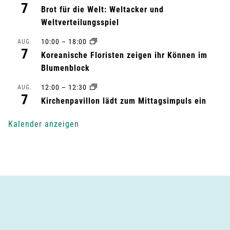
l
7
Brot für die Welt: Weltacker und
t
Weltverteilungsspiel
10:00
–
18:00
AUG.
u
7
Koreanische Floristen zeigen ihr Können im
n
Blumenblock
g
12:00
–
12:30
AUG.
7
Kirchenpavillon lädt zum Mittagsimpuls ein
-
Kalender anzeigen
N
a
v
i
g