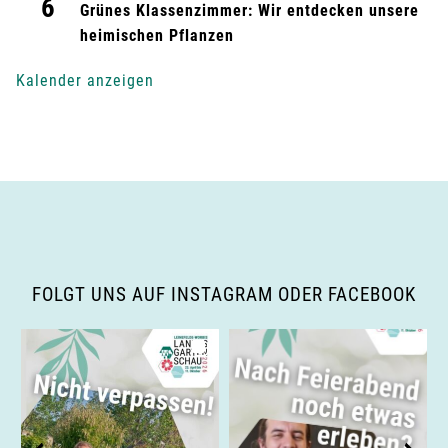
6
g
Grünes Klassenzimmer: Wir entdecken unsere
heimischen Pflanzen
-
Kalender anzeigen
N
a
v
i
g
FOLGT UNS AUF INSTAGRAM ODER FACEBOOK
a
t
i
o