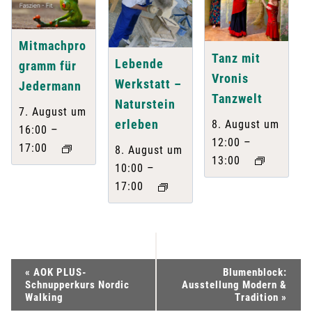
Mitmachpro
Tanz mit
Lebende
gramm für
Vronis
Werkstatt –
Jedermann
Tanzwelt
Naturstein
7. August um
erleben
8. August um
–
16:00
–
12:00
17:00
8. August um
13:00
–
10:00
17:00
V
«
AOK PLUS-
Blumenblock:
Schnupperkurs Nordic
Ausstellung Modern &
e
Walking
Tradition
»