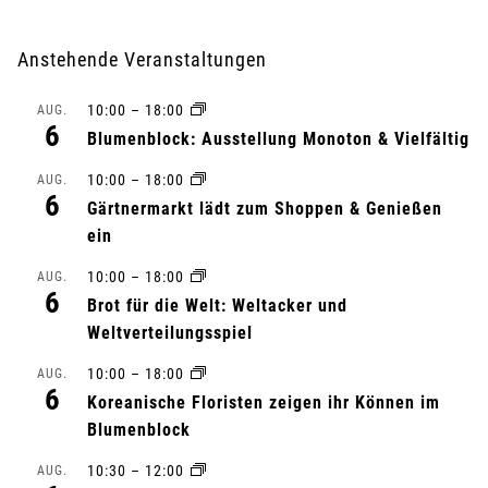
r
Anstehende Veranstaltungen
a
10:00
–
18:00
AUG.
n
6
Blumenblock: Ausstellung Monoton & Vielfältig
s
10:00
–
18:00
AUG.
6
Gärtnermarkt lädt zum Shoppen & Genießen
t
ein
a
10:00
–
18:00
AUG.
6
l
Brot für die Welt: Weltacker und
Weltverteilungsspiel
t
10:00
–
18:00
AUG.
6
u
Koreanische Floristen zeigen ihr Können im
Blumenblock
n
10:30
–
12:00
AUG.