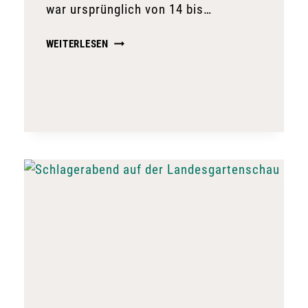
war ursprünglich von 14 bis…
LIVE-
WEITERLESEN
KONZERT
MIT
TWO
ROCK
FÄLLT
AUS