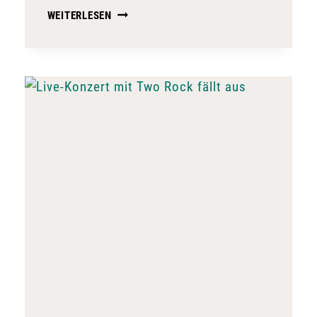
BÜCHERFLOHMARKT
WEITERLESEN
AM
WOCHENENDE
KRANKHEITSBEDINGT
ABGESAGT