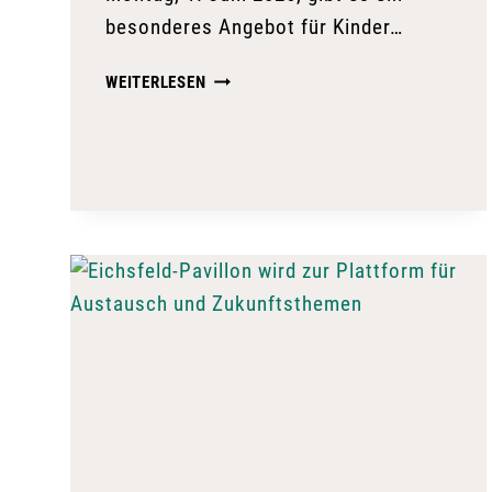
besonderes Angebot für Kinder…
LGS
WEITERLESEN
MACHT
KINDERN
EIN
BESONDERES
ANGEBOT