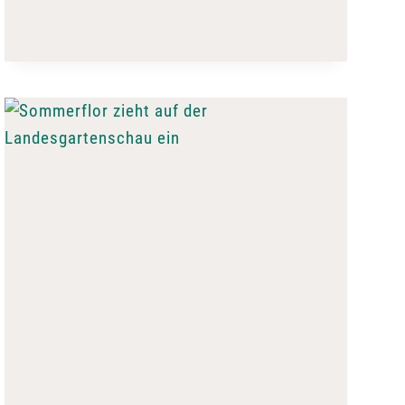
AUF
DER
LGS:
HALBER
EINTRITT
UND
BUNTES
PROGRAMM