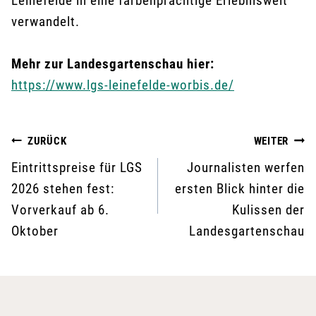
Leinefelde in eine farbenprächtige Erlebniswelt
verwandelt.
Mehr zur Landesgartenschau hier:
https://www.lgs-leinefelde-worbis.de/
Beitragsnavigation
ZURÜCK
WEITER
Eintrittspreise für LGS
Journalisten werfen
2026 stehen fest:
ersten Blick hinter die
Vorverkauf ab 6.
Kulissen der
Oktober
Landesgartenschau