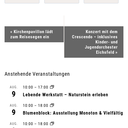
V
«
Kirchenpavillon lädt
Konzert mit dem
zum Reisesegen ein
Crescendo – inklusives
e
Kinder- und
Jugendorchester
Eichsfeld
»
r
a
Anstehende Veranstaltungen
n
10:00
–
17:00
AUG.
s
9
Lebende Werkstatt – Naturstein erleben
t
10:00
–
18:00
AUG.
9
Blumenblock: Ausstellung Monoton & Vielfältig
a
10:00
–
18:00
AUG.