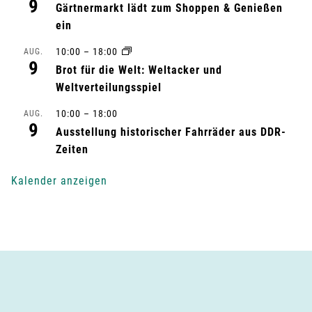
l
9
Gärtnermarkt lädt zum Shoppen & Genießen
ein
t
10:00
–
18:00
AUG.
u
9
Brot für die Welt: Weltacker und
Weltverteilungsspiel
n
10:00
–
18:00
AUG.
g
9
Ausstellung historischer Fahrräder aus DDR-
-
Zeiten
N
Kalender anzeigen
a
v
i
g