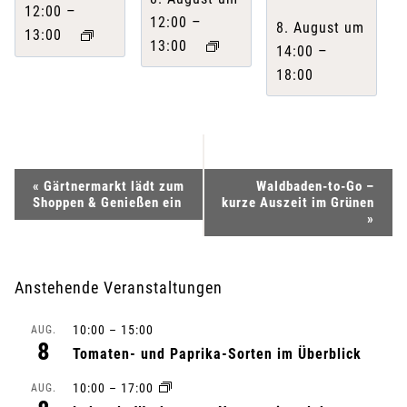
–
12:00
–
12:00
8. August um
13:00
13:00
–
14:00
18:00
V
«
Gärtnermarkt lädt zum
Waldbaden-to-Go –
Shoppen & Genießen ein
kurze Auszeit im Grünen
e
»
r
Anstehende Veranstaltungen
a
10:00
–
15:00
AUG.
n
8
Tomaten- und Paprika-Sorten im Überblick
s
10:00
–
17:00
AUG.