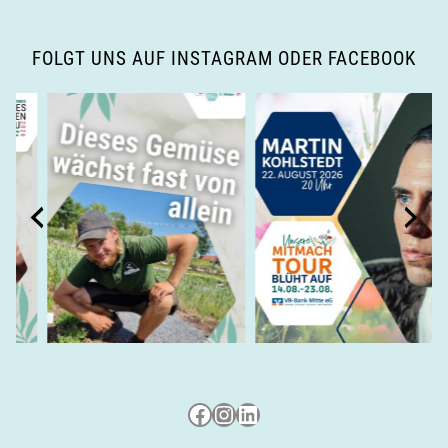
i
FOLGT UNS AUF INSTAGRAM ODER FACEBOOK
g
a
t
i
o
n
Besuche uns auf Facebook
Besuche uns auf Instagram
LinkedIn