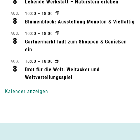
8
Lebende Werkstatt – Naturstein erleben
t
10:00
–
18:00
AUG.
a
8
Blumenblock: Ausstellung Monoton & Vielfältig
l
10:00
–
18:00
AUG.
8
Gärtnermarkt lädt zum Shoppen & Genießen
t
ein
u
10:00
–
18:00
AUG.
8
n
Brot für die Welt: Weltacker und
Weltverteilungsspiel
g
Kalender anzeigen
-
N
a
v