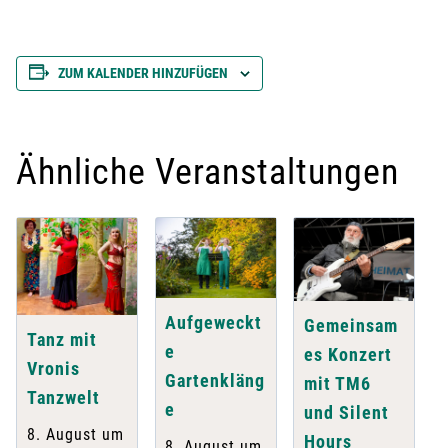
ZUM KALENDER HINZUFÜGEN
Ähnliche Veranstaltungen
Aufgeweckt
Gemeinsam
Tanz mit
e
es Konzert
Vronis
Gartenkläng
mit TM6
Tanzwelt
e
und Silent
8. August um
Hours
8. August um