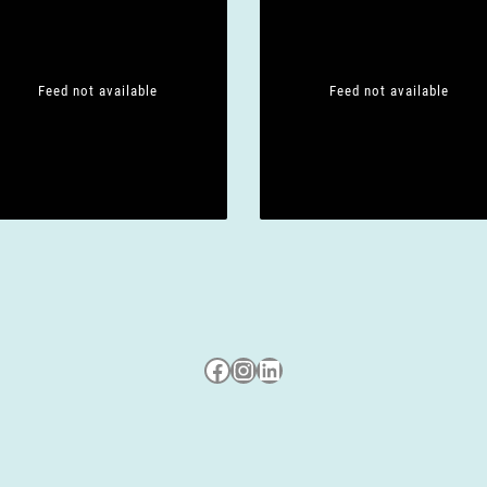
Feed not available
Feed not available
Besuche uns auf Facebook
Besuche uns auf Instagram
LinkedIn