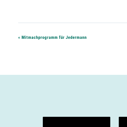
V
«
Mitmachprogramm für Jedermann
e
r
a
n
s