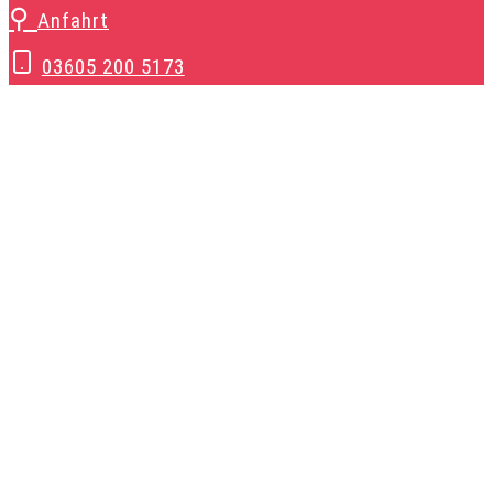
Zum
⚲
Anfahrt
Inhalt
03605 200 5173
springen