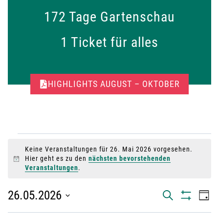
Veranstaltungen
172
172 Tage Gartenschau
Tage
1
1 Ticket für alles
Gartenschau
Ticket
für
alles
HIGHLIGHTS AUGUST – OKTOBER
VERANSTALTUNGEN
Keine Veranstaltungen für 26. Mai 2026 vorgesehen.
Hier geht es zu den
nächsten bevorstehenden
H
FÜR
Veranstaltungen
.
i
n
w
26.05.2026
V
V
26.
S
T
e
U
F
i
A
D
I
C
s