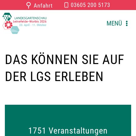
Zum
⚲
03605 200 5173
Anfahrt
Inhalt
springen
MENÜ
DAS KÖNNEN SIE AUF
DER LGS ERLEBEN
1751
1751 Veranstaltungen