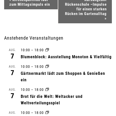
V
zum Mittagsimpuls ein
Rückenschule –Impulse
e
für einen starken
Rücken im Gartenalltag
»
r
a
Anstehende Veranstaltungen
n
10:00
–
18:00
AUG.
s
7
Blumenblock: Ausstellung Monoton & Vielfältig
t
10:00
–
18:00
AUG.
7
Gärtnermarkt lädt zum Shoppen & Genießen
a
ein
l
10:00
–
18:00
AUG.
7
Brot für die Welt: Weltacker und
t
Weltverteilungsspiel
u
10:00
–
18:00
AUG.