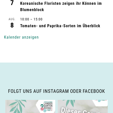
7
Koreanische Floristen zeigen ihr Können im
n
Blumenblock
g
10:00
–
15:00
AUG.
8
-
Tomaten- und Paprika-Sorten im Überblick
N
Kalender anzeigen
a
v
i
g
a
FOLGT UNS AUF INSTAGRAM ODER FACEBOOK
t