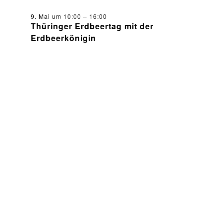
e
9. Mai um 10:00
–
16:00
i
Thüringer Erdbeertag mit der
b
Erdbeerkönigin
g
n
i
a
s
t
s
e
i
n
a
o
k
n
t
u
a
l
i