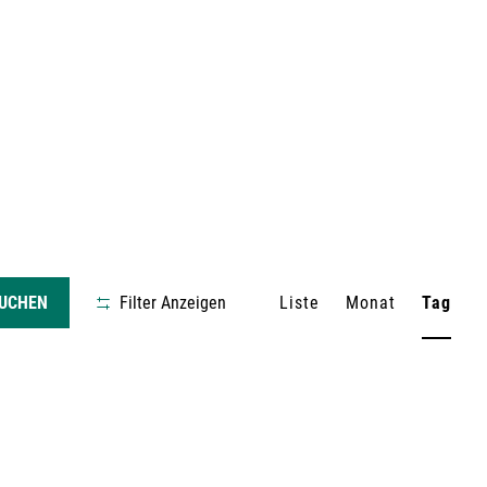
V
SUCHEN
Filter Anzeigen
Liste
Monat
Tag
e
r
a