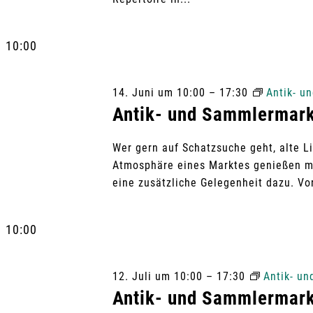
g
g
e
b
10:00
e
e
n
14. Juni um 10:00
–
17:30
Antik- u
n
.
Antik- und Sammlermark
S
S
Wer gern auf Schatzsuche geht, alte L
u
Atmosphäre eines Marktes genießen m
c
u
eine zusätzliche Gelegenheit dazu. Vo
h
e
c
10:00
n
a
h
c
12. Juli um 10:00
–
17:30
Antik- u
Antik- und Sammlermark
h
e