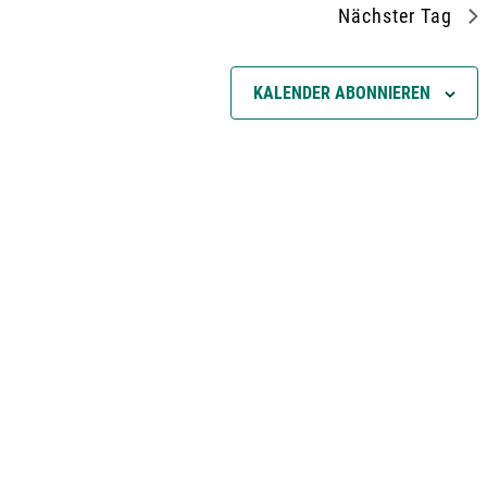
Nächster Tag
a
KALENDER ABONNIEREN
t
i
o
n