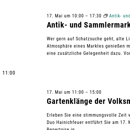
c
MAI
t
h
n
u
17. Mai um 10:00
–
17:30
Antik- u
l
m
Antik- und Sammlermark
2026
s
ü
w
s
ä
Wer gern auf Schatzsuche geht, alte L
t
s
Atmosphäre eines Marktes genießen m
h
e
eine zusätzliche Gelegenheit dazu. Vo
l
a
l
e
w
11:00
n
l
o
.
r
t
17. Mai um 11:00
–
15:00
t
Gartenklänge der Volks
e
u
i
Erleben Sie eine stimmungsvolle Zeit v
n
Duo Hainichfeuer entführt Sie am 17. M
n
Repertoire in...