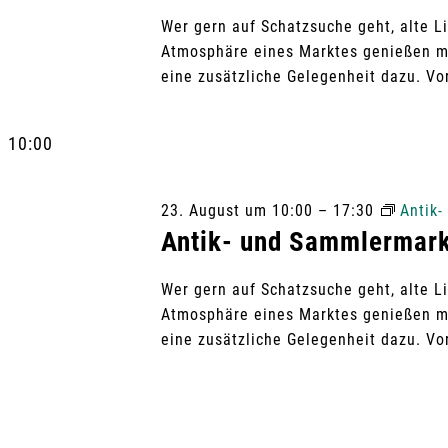
V
Wer gern auf Schatzsuche geht, alte L
u
e
Atmosphäre eines Marktes genießen m
r
eine zusätzliche Gelegenheit dazu. Vo
n
a
n
10:00
d
s
t
A
23. August um 10:00
–
17:30
Antik
a
Antik- und Sammlermark
l
n
t
Wer gern auf Schatzsuche geht, alte L
u
s
Atmosphäre eines Marktes genießen m
n
eine zusätzliche Gelegenheit dazu. Vo
g
i
e
c
n