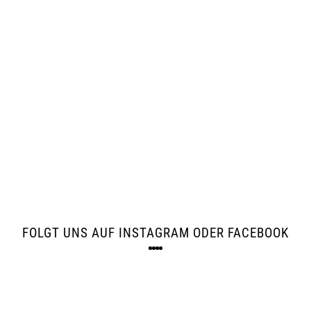
FOLGT UNS AUF INSTAGRAM ODER FACEBOOK
Feed not
Feed not
Feed not
Feed not
available
available
available
available