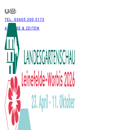
Zum
Inhalt
TEL. 03605 200 5173
springen
ANREISE & ZEITEN